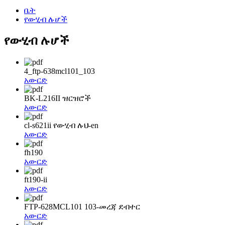
ቤት
የውሂብ ሉሆች
የውሂብ ሉሆች
4_ftp-638mcl101_103
አውርድ
BK-L216II ዝርዝሮች
አውርድ
cl-s621ii የውሂብ ሉህ-en
አውርድ
fh190
አውርድ
ft190-ii
አውርድ
FTP-628MCL101 103-መረጃ ደብተር
አውርድ