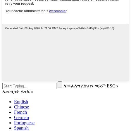
ለመፈለግ አስገባን ወይም ESCን
ለመዝጋት ይንኩ።
English
Chinese
French
German
Portuguese
Spanish