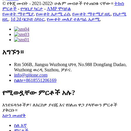
© የቅጂ መብት - 2021-2022፡ ሁሉም መብቶች የተጠበቁ ናቸው።
ትኩስ
ምርቶች
-
የጣቢያ ካርታ
-
AMP ሞባይል
የሙቀት ማተሚያ
,
የሙቀት አታሚ ራስ
,
የሙቀት ማተሚያ ዘዴ
,
የአታሚ
ዘዴ
,
1d 2d ባርኮድ ስካነር
,
የሙቀት መለያ ተለጣፊ አታሚ
,
አግኙን።
Rm 506B, Jiangsu Wuzhong ህንፃ, No.988 Dongfang Dadao,
Wuzhong ወረዳ, Suzhou, ቻይና.
info@qijione.com
ስልክ፡+8618551206169
የሚወዷቸው ምርቶች አሉ?
እንደፍላጎቶችዎ፣ ለእርስዎ ያብጁ እና የበለጠ ዋጋ ያላቸውን ምርቶች
ያቅርቡ።
አሁን መጠየቅ
ስለ እኛ
ምርቶች