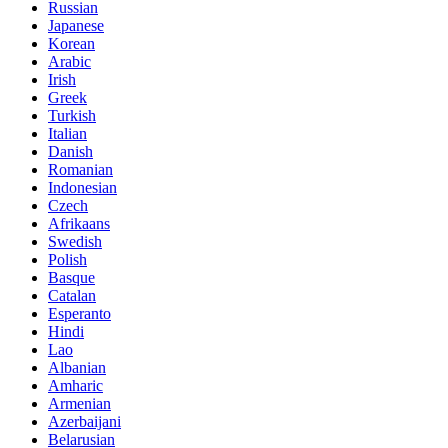
Russian
Japanese
Korean
Arabic
Irish
Greek
Turkish
Italian
Danish
Romanian
Indonesian
Czech
Afrikaans
Swedish
Polish
Basque
Catalan
Esperanto
Hindi
Lao
Albanian
Amharic
Armenian
Azerbaijani
Belarusian