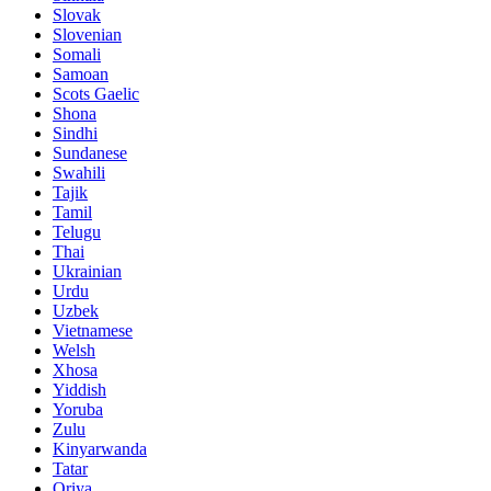
Slovak
Slovenian
Somali
Samoan
Scots Gaelic
Shona
Sindhi
Sundanese
Swahili
Tajik
Tamil
Telugu
Thai
Ukrainian
Urdu
Uzbek
Vietnamese
Welsh
Xhosa
Yiddish
Yoruba
Zulu
Kinyarwanda
Tatar
Oriya