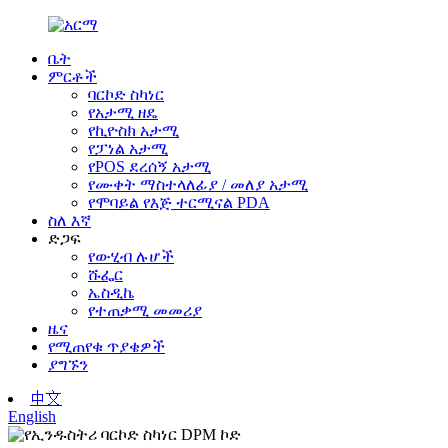
ቤት
ምርቶች
ባርኮድ ስካነር
የአታሚ ዘዴ
የኪዮስክ አታሚ
የፓነል አታሚ
የPOS ደረሰኝ አታሚ
የሙቀት ማስተላለፊያ / መለያ አታሚ
የሞባይል የእጅ ተርሚናል PDA
ስለ እኛ
ድጋፍ
የውሂብ ሉሆች
ሹፌር
ኤስዲኬ
የተጠቃሚ መመሪያ
ዜና
የሚጠየቁ ጥያቄዎች
ያግኙን
中文
English