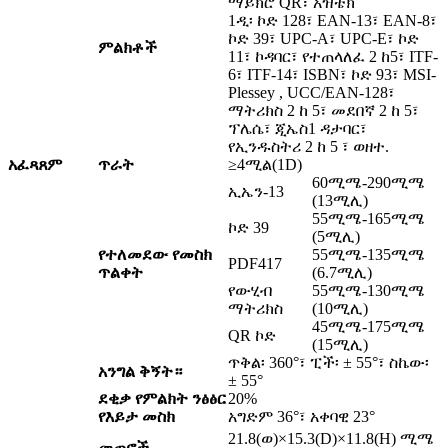
ማይክሮ QR፣ አዝቴክ
1ዲ፡ ኮድ 128፣ EAN-13፣ EAN-8፣
ኮድ 39፣ UPC-A፣ UPC-E፣ ኮድ
ምልክቶች
11፣ ኮዳባር፣ የተጠላለፈ 2 ከ5፣ ITF-
6፣ ITF-14፣ ISBN፣ ኮድ 93፣ MSI-
Plessey , UCC/EAN-128፣
ማትሪክስ 2 ከ 5፣ መደበኛ 2 ከ 5፣
ፕሌሴ፣ ጂኤስ1 ዳታባር፣
የኢንዱስትሪ 2 ከ 5 ፣ ወዘተ.
አፈጻጸም
ጥራት
≥4ሚል(1D)
60ሚሜ-290ሚሜ
ኢኤን-13
(13ሚሊ)
55ሚሜ-165ሚሜ
ኮድ 39
(5ሚሊ)
የተለመደው የመስክ
55ሚሜ-135ሚሜ
PDF417
ጥልቀት
(6.7ሚሊ)
የውሂብ
55ሚሜ-130ሚሜ
ማትሪክስ
(10ሚሊ)
45ሚሜ-175ሚሜ
QR ኮድ
(15ሚሊ)
ጥቅል፡ 360°፣ ፒች፡ ± 55°፣ ስኬው፡
አንግል ቅኝት።
± 55°
ደቂቃ የምልክት ንፅፅር
20%
የእይታ መስክ
አግድም 36°፣ አቀባዊ 23°
21.8(ወ)×15.3(D)×11.8(H) ሚሜ
መጠኖች