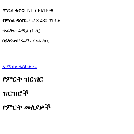
ሞዴል ቁጥር፡-
NLS-EM3096
የምስል ዳሳሽ፡-
752 × 480 ፒክስል
ጥራት፡
≥ 4ሚል (1 ዲ)
በይነገጽ፡
RS-232 ፣ ዩኤስቢ
ኢሜይል ይላኩልን።
የምርት ዝርዝር
ዝርዝሮች
የምርት መለያዎች
ባህሪያት